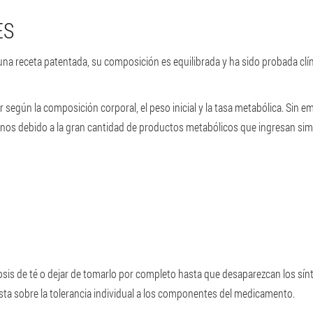
ES
una receta patentada, su composición es equilibrada y ha sido probada clí
r según la composición corporal, el peso inicial y la tasa metabólica. Sin
rnos debido a la gran cantidad de productos metabólicos que ingresan sim
osis de té o dejar de tomarlo por completo hasta que desaparezcan los sín
ista sobre la tolerancia individual a los componentes del medicamento.