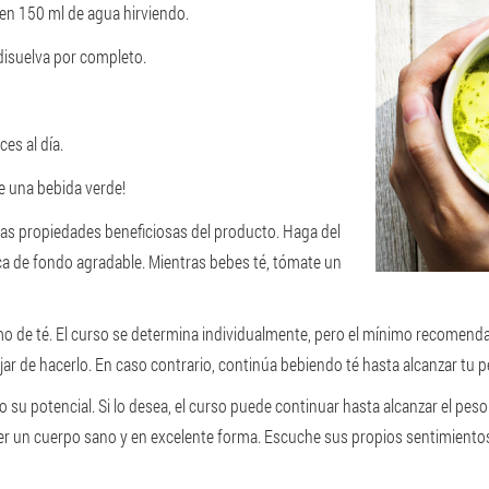
 en 150 ml de agua hirviendo.
disuelva por completo.
ces al día.
e una bebida verde!
 las propiedades beneficiosas del producto. Haga del
sica de fondo agradable. Mientras bebes té, tómate un
mo de té. El curso se determina individualmente, pero el mínimo recomenda
 de hacerlo. En caso contrario, continúa bebiendo té hasta alcanzar tu pe
 su potencial. Si lo desea, el curso puede continuar hasta alcanzar el pes
er un cuerpo sano y en excelente forma. Escuche sus propios sentimientos