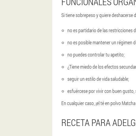
FUNCIONALES ORGÁ
Si tiene sobrepeso y quiere deshacerse de 
no es partidario de las restricciones d
no es posible mantener un régimen de 
no puedes controlar tu apetito;
¿Tiene miedo de los efectos secundar
seguir un estilo de vida saludable;
esfuércese por vivir con buen gusto,
En cualquier caso, ¡el té en polvo Matcha 
RECETA PARA ADEL