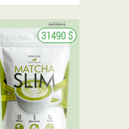
62980 $
31490 $