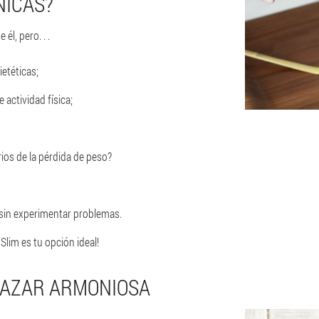
NICAS?
él, pero. . .
ietéticas;
actividad física;
ios de la pérdida de peso?
 sin experimentar problemas.
Slim es tu opción ideal!
GAZAR ARMONIOSA